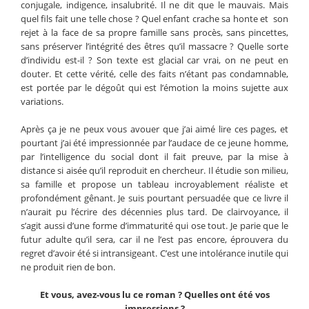
conjugale, indigence, insalubrité. Il ne dit que le mauvais. Mais
quel fils fait une telle chose ? Quel enfant crache sa honte et son
rejet à la face de sa propre famille sans procès, sans pincettes,
sans préserver l’intégrité des êtres qu’il massacre ? Quelle sorte
d’individu est-il ? Son texte est glacial car vrai, on ne peut en
douter. Et cette vérité, celle des faits n’étant pas condamnable,
est portée par le dégoût qui est l’émotion la moins sujette aux
variations.
Après ça je ne peux vous avouer que j’ai aimé lire ces pages, et
pourtant j’ai été impressionnée par l’audace de ce jeune homme,
par l’intelligence du social dont il fait preuve, par la mise à
distance si aisée qu’il reproduit en chercheur. Il étudie son milieu,
sa famille et propose un tableau incroyablement réaliste et
profondément gênant. Je suis pourtant persuadée que ce livre il
n’aurait pu l’écrire des décennies plus tard. De clairvoyance, il
s’agit aussi d’une forme d’immaturité qui ose tout. Je parie que le
futur adulte qu’il sera, car il ne l’est pas encore, éprouvera du
regret d’avoir été si intransigeant. C’est une intolérance inutile qui
ne produit rien de bon.
Et vous, avez-vous lu ce roman ? Quelles ont été vos
impressions ?