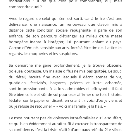
motivations ? Il dit que c’est pour comprendre, oui, mais
comprendre quoi ?
Avec le regard de celui qui s’en est sorti, car à le lire c’est une
délivrance, une naissance, un renouveau que d’avoir mis à
distance cette condition sociale répugnante, il parle de son
enfance, de son parcours d’étranger au milieu d’une masse
homogène inapte à l’intégrer, lui, pourtant enfant du pays.
Garçon efféminé, sensible aux arts, forcé à être timide, il attire les
regards, les moqueries et les suspicions.
Sa démarche me gène profondément, je la trouve obscène,
odieuse, douteuse. Un malaise diffus ne m’a pas quittée. Le souci
du détail, l’acuité fine avec lesquels il décrit scènes de vie,
quotidien, festivités, bagarres, galères et lutte acharnée,
sont impressionnants, à la fois admirables et effrayants. Il faut
être bien solide et sûr de soi pour oser affirmer une telle histoire,
l’éclater sur le papier en disant, en criant : « voici d’où je viens et
où je refuse de retourner », « voici ma famille, je la hais. »
Ce n’est pourtant pas de violences intra-familiales qu’il a souffert,
ce qui bien évidemment aurait suffi à excuser la transparence de
sa confidence, c’est la triste réalité d’une pauvreté du 21e siècle,