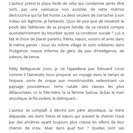
L’auteur prend la place facile de celui qui condamne après être
sorti, par une naissance non assistée, de cette matrice
destructrice qui lui fait honte. Le désir virulent de s’arracher à son
milieu est légitime, je l’entends. Quoi de pire que de ressentir le
poids des faiblesses de sa propre famille, de se rendre compte
quotidiennement du bourbier qu’est sa condition sociale ? Lui, a
fait le choix de placer parents, frères, sœurs, voisins et amis dans
le même panier ; issus du même village ils sont solidaires dans
l’indigence, masse informe de gens de peu d’intelligence, de
valeurs, de tenue.
Eddy Bellegueule (non, je ne l’appellerai pas Edouard Louis
comme il l’aimerait) nous propose un voyage dans le temps et
l’espace, sorte de cirque aux monstruosités redessinant un
paysage poussiéreux, terre natale des classes les plus
défavorisées. Ici la fille-mère, là la femme battue, là-bas le mari
alcoolique, le fils violent, le délinquant…
L’auteur se complaît à décrire son père alcoolique, sa mère
dépassée, ses demi frères et sœurs qui suivent le chemin tracé
par des ancêtres ayant toujours plus creusé les sillons de leur
chemin de croix. Mais dans quel but ? Quelles sont ses