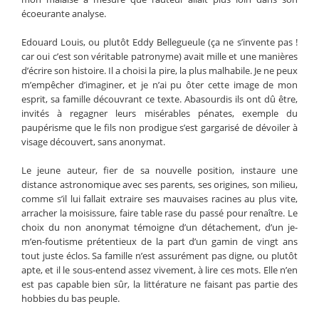
écoeurante analyse.
Edouard Louis, ou plutôt Eddy Bellegueule (ça ne s’invente pas !
car oui c’est son véritable patronyme) avait mille et une manières
d’écrire son histoire. Il a choisi la pire, la plus malhabile. Je ne peux
m’empêcher d’imaginer, et je n’ai pu ôter cette image de mon
esprit, sa famille découvrant ce texte. Abasourdis ils ont dû être,
invités à regagner leurs misérables pénates, exemple du
paupérisme que le fils non prodigue s’est gargarisé de dévoiler à
visage découvert, sans anonymat.
Le jeune auteur, fier de sa nouvelle position, instaure une
distance astronomique avec ses parents, ses origines, son milieu,
comme s’il lui fallait extraire ses mauvaises racines au plus vite,
arracher la moisissure, faire table rase du passé pour renaître. Le
choix du non anonymat témoigne d’un détachement, d’un je-
m’en-foutisme prétentieux de la part d’un gamin de vingt ans
tout juste éclos. Sa famille n’est assurément pas digne, ou plutôt
apte, et il le sous-entend assez vivement, à lire ces mots. Elle n’en
est pas capable bien sûr, la littérature ne faisant pas partie des
hobbies du bas peuple.