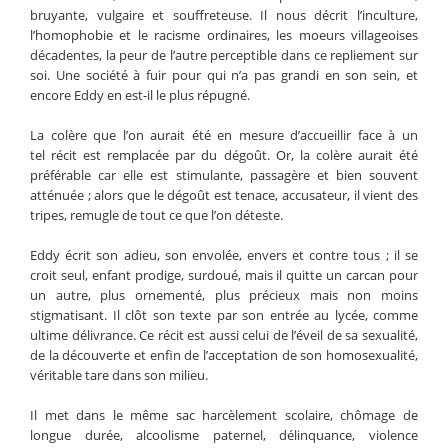
bruyante, vulgaire et souffreteuse. Il nous décrit l’inculture,
l’homophobie et le racisme ordinaires, les moeurs villageoises
décadentes, la peur de l’autre perceptible dans ce repliement sur
soi. Une société à fuir pour qui n’a pas grandi en son sein, et
encore Eddy en est-il le plus répugné.
La colère que l’on aurait été en mesure d’accueillir face à un
tel récit est remplacée par du dégoût. Or, la colère aurait été
préférable car elle est stimulante, passagère et bien souvent
atténuée ; alors que le dégoût est tenace, accusateur, il vient des
tripes, remugle de tout ce que l’on déteste.
Eddy écrit son adieu, son envolée, envers et contre tous ; il se
croit seul, enfant prodige, surdoué, mais il quitte un carcan pour
un autre, plus ornementé, plus précieux mais non moins
stigmatisant. Il clôt son texte par son entrée au lycée, comme
ultime délivrance. Ce récit est aussi celui de l’éveil de sa sexualité,
de la découverte et enfin de l’acceptation de son homosexualité,
véritable tare dans son milieu.
Il met dans le même sac harcèlement scolaire, chômage de
longue durée, alcoolisme paternel, délinquance, violence