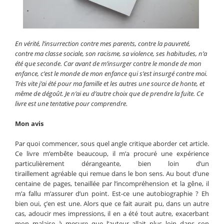
En vérité, l’insurrection contre mes parents, contre la pauvreté,
contre ma classe sociale, son racisme, sa violence, ses habitudes, n’a
été que seconde. Car avant de m’insurger contre le monde de mon
enfance, c’est le monde de mon enfance qui s’est insurgé contre moi.
Très vite j’ai été pour ma famille et les autres une source de honte, et
même de dégoût. Je n’ai eu d’autre choix que de prendre la fuite. Ce
livre est une tentative pour comprendre.
Mon avis
Par quoi commencer, sous quel angle critique aborder cet article.
Ce livre m’embête beaucoup, il m’a procuré une expérience
particulièrement dérangeante, bien loin d’un
tiraillement agréable qui remue dans le bon sens. Au bout d’une
centaine de pages, tenaillée par l’incompréhension et la gêne, il
m’a fallu m’assurer d’un point. Est-ce une autobiographie ? Eh
bien oui, ç’en est une. Alors que ce fait aurait pu, dans un autre
cas, adoucir mes impressions, il en a été tout autre, exacerbant
mon malaise à mesure que l’auteur allait plus loin dans son