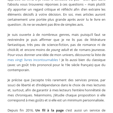
l’absolu vous trouverez réponses à ces questions – mais plutôt
d’y apporter un regard critique et réfléchi afin d’en extraire les
éléments décisifs à votre décision. En soi, mes articles auront
certainement une portée plus grande après avoir lu le livre en
question ; ils ne se veulent pas être de simples avis.
Je suis ouverte à de nombreux genres, mais puisqu’il faut se
restreindre je puis affirmer que je ne lis pas de littérature
fantastique, très peu de science-fiction, pas de romance ni de
chick-lit
, et encore moins de
young adult
et de romans jeunesse.
Pour vous donner une idée de mon univers, découvrez la liste de
mes vingt livres incontournables
! Je lis aussi bien du classique
(avec un goût très prononcé pour le 19e siècle français) que du
contemporain.
Je précise que j’accepte très rarement des services presse, par
souci de liberté et d’indépendance dans le choix de mes lectures
et, surtout, afin de garantir à mes lecteurs l’entière honnêteté de
mes chroniques. Néanmoins, j’étudie chaque proposition si elle
correspond à mes goûts et si elle est un minimum personnalisée.
Depuis fin 2016,
Un fil à la page
c’est aussi un service de