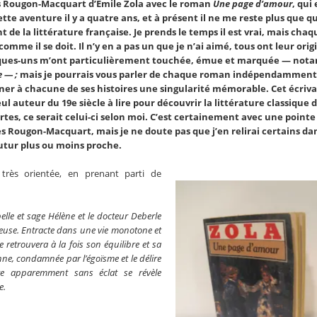
des Rougon-Macquart d’Emile Zola avec le roman
Une page d’amour
, qui 
te aventure il y a quatre ans, et à présent il ne me reste plus que q
e la littérature française. Je prends le temps il est vrai, mais chaqu
comme il se doit. Il n’y en a pas un que je n’ai aimé, tous ont leur orig
uelques-uns m’ont particulièrement touchée, émue et marquée — no
e — ;
mais je pourrais vous parler de chaque roman indépendamment
onner à chacune de ses histoires une singularité mémorable. Cet écriva
ul auteur du 19e siècle à lire pour
découvrir la littérature classique 
rtes
, ce serait celui-ci selon moi. C’est certainement avec une pointe
es Rougon-Macquart, mais je ne doute pas que j’en relirai certains da
utur plus ou moins proche.
très orientée, en prenant parti de
elle et sage Hélène et le docteur Deberle
ieuse. Entracte dans une vie monotone et
e retrouvera à la fois son équilibre et sa
eanne, condamnée par l’égoïsme et le délire
re apparemment sans éclat se révèle
e.