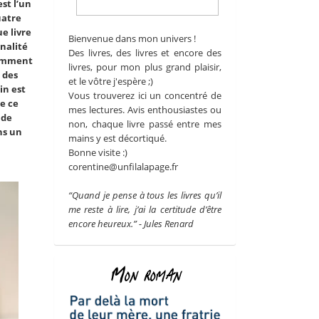
est l’un
uatre
e livre
Bienvenue dans mon univers !
inalité
Des livres, des livres et encore des
tamment
livres, pour mon plus grand plaisir,
 des
et le vôtre j'espère ;)
in est
Vous trouverez ici un concentré de
de ce
mes lectures. Avis enthousiastes ou
 de
non, chaque livre passé entre mes
ns un
mains y est décortiqué.
Bonne visite :)
corentine@unfilalapage.fr
“Quand je pense à tous les livres qu’il
me reste à lire, j’ai la certitude d’être
encore heureux.” - Jules Renard
Mon roman