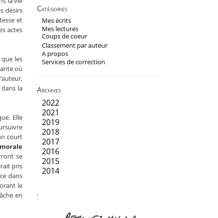
s la vie
Catégories
s désirs
tesse et
Mes écrits
Mes lectures
es actes
Coups de coeur
Classement par auteur
A propos
 que les
Services de correction
sante où
’auteur,
 dans la
Archives
2022
2021
ue. Elle
2019
ursuivre
2018
un court
2017
morale
2016
rront se
2015
rait pris
2014
ace dans
orant le
tâche en
'