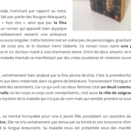
iale, tranchant par rapport au reste.
 fait pas partie des Rougon-Macquart),
 « huis clos », ainsi que par
la fine
 un roman qui apparaît bien atypique
mmédiatement ressenti une ambiance
ui aussi singulier. Cette histoire met en scène peu de personnages, gravitan
le de onze ans, et le docteur Henri Deberle. Ce roman nous narre
une 
ve et un docteur marié à une charmante dame. Entre les deux amants se t
e maladie mentale se manifestant par des crises soudaines et violentes surv
 extrêmement bien analysé par la fine plume de Zola. C’est la première foi
 aux liens maternels dans ce genre de littérature. Transcendant l’intrigue 
ité des sentiments. Car ce qui unit ces deux femmes c’est
un deuil comm
nelle
où les corps-à-corps sont omniprésents, c’est aussi
le rôle de soign
au mystère de la maladie qui n’a pas de nom mais qui semble prendre sa sou
 au mental incroyable pour une si jeune fille, possédant un caractère 
ice.
Elle ne m’a certainement pas émue par sa bonté et son innocence d’enf
t à la longue écœurante. Sa maladie nous est présentée sous des manife