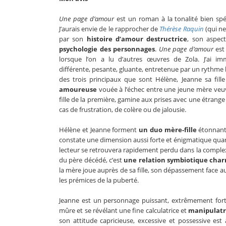
Une page d’amour
est un roman à la tonalité bien spéc
J’aurais envie de le rapprocher de
Thérèse Raquin
(qui ne
par son
histoire d’amour destructrice
, son aspect
psychologie des personnages
.
Une page d’amour
est
lorsque l’on a lu d’autres œuvres de Zola. J’ai i
différente, pesante, gluante, entretenue par un rythme l
des trois principaux que sont Hélène, Jeanne sa fil
amoureuse
vouée à l’échec entre une jeune mère veu
fille de la première, gamine aux prises avec une étrang
cas de frustration, de colère ou de jalousie.
Hélène et Jeanne forment
un duo mère-fille
étonnant,
constate une dimension aussi forte et énigmatique quant
lecteur se retrouvera rapidement perdu dans la complex
du père décédé, c’est
une relation symbiotique char
la mère joue auprès de sa fille, son dépassement face 
les prémices de la puberté.
Jeanne est un personnage puissant, extrêmement fort,
mûre et se révélant une fine calculatrice et
manipulatr
son attitude capricieuse, excessive et possessive es