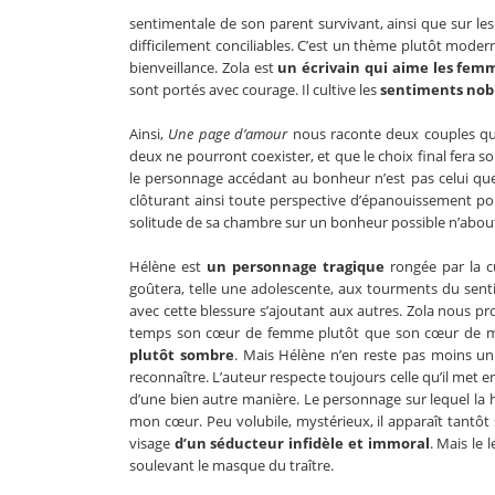
sentimentale de son parent survivant, ainsi que sur les
difficilement conciliables. C’est un thème plutôt modern
bienveillance. Zola est
un écrivain qui aime les fe
sont portés avec courage. Il cultive les
sentiments nob
Ainsi,
Une page d’amour
nous raconte deux couples qui 
deux ne pourront coexister, et que le choix final fera 
le personnage accédant au bonheur n’est pas celui que l’
clôturant ainsi toute perspective d’épanouissement pour
solitude de sa chambre sur un bonheur possible n’aboutir
Hélène est
un personnage tragique
rongée par la cu
goûtera, telle une adolescente, aux tourments du senti
avec cette blessure s’ajoutant aux autres. Zola nous p
temps son cœur de femme plutôt que son cœur de mère.
plutôt sombre
. Mais Hélène n’en reste pas moins u
reconnaître. L’auteur respecte toujours celle qu’il met en
d’une bien autre manière. Le personnage sur lequel la 
mon cœur. Peu volubile, mystérieux, il apparaît tantôt 
visage
d’un séducteur infidèle et immoral
. Mais le 
soulevant le masque du traître.