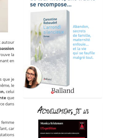
t autour
passion
rouve la
enant en
s que je
même, le
un,
celui
ante
que
rce dans
Actuellement, je lis
de femme
ant, car
stations