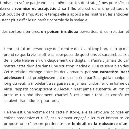
ent mises en scène par Jeanne elle-même, sortes de stratagèmes pour s’éch
talement
soumise et assujettie à sa fille
, elle est dans une attitude d
ut bout de champ. Avec le temps elle a appris à les maîtriser, les anticiper 
utant plus difficile un parfait contrôle de la maladie.
s des contours tendres,
un poison insidieux
pervertissant leur relation e
Henri est lui un personnage de l’ « entre-deux », ni trop bon, ni trop mauv
prend ce que la vie lui offre sans se poser de questions et succombe aux
de la jolie Hélène en un claquement de doigts. Il n’aurait jamais dû car
mettre cette dernière dans une situation inédite qui lui causera bien des
Cette relation étrange entre les deux amants, par
son caractère inac
adolescent
, est prodigieusement mis en scène par Zola qui la manipule
long du récit, la modelant à sa guise sans jamais lui donner une forme déf
Ainsi, l’appétit concupiscent du lecteur n’est jamais sustenté, et l’on cr
presque un aboutissement charnel à cet amour tant les conséque
seraient dramatiques pour tous.
Hélène est une victime dans cette histoire, elle se retrouve coincée e
enfant possessive et rusé, et un amant engagé ailleurs et immature. Z
propose une réflexion pertinente sur
le deuil et la naissance d’un