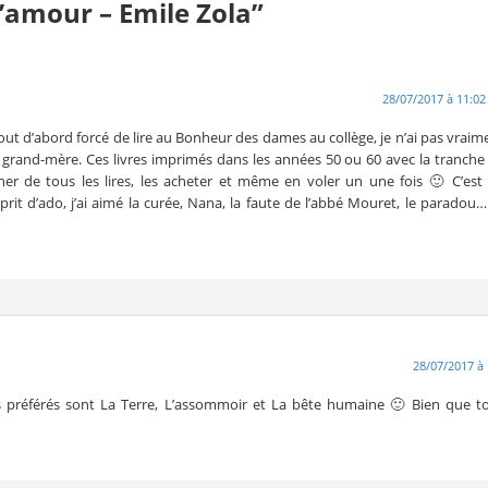
’amour – Emile Zola”
28/07/2017 à 11:02
out d’abord forcé de lire au Bonheur des dames au collège, je n’ai pas vraim
 grand-mère. Ces livres imprimés dans les années 50 ou 60 avec la tranche
er de tous les lires, les acheter et même en voler un une fois 🙂 C’est
t d’ado, j’ai aimé la curée, Nana, la faute de l’abbé Mouret, le paradou….
28/07/2017 à 
 préférés sont La Terre, L’assommoir et La bête humaine 🙂 Bien que t