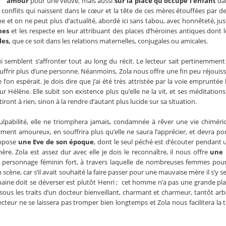
amour
pour une veuve, mais aussi
sur la place qu’occupe l’enfant
dan
 conflits qui naissent dans le cœur et la tête de ces mères étouffées par de
e et on ne peut plus d’actualité, abordé ici sans tabou, avec honnêteté, jus
mmes
et les respecte en leur attribuant des places d’héroïnes antiques dont l
les,
que ce soit dans les relations maternelles, conjugales ou amicales.
semblent s’affronter tout au long du récit. Le lecteur sait pertinemment
souffrir plus d’une personne. Néanmoins, Zola nous offre une fin peu réjouis
on espérait. Je dois dire que j’ai été très attristée par la voie empruntée l
 Hélène. Elle subit son existence plus qu’elle ne la vit, et ses méditations
ont à rien, sinon à la rendre d’autant plus lucide sur sa situation.
lpabilité, elle ne triomphera jamais, condamnée à rêver une vie chimériq
ment amoureux, en souffrira plus qu’elle ne saura l’apprécier, et devra po
ropose
une Eve de son époque
, dont le seul péché est d’écouter pendant 
 Zola est assez dur avec elle je dois le reconnaître, il nous offre
une 
n personnage féminin fort, à travers laquelle de nombreuses femmes pou
 scène, car s’il avait souhaité la faire passer pour une mauvaise mère il s’y se
haine doit se déverser est plutôt Henri ; cet homme n’a pas une grande pl
sous les traits d’un docteur bienveillant, charmant et charmeur, tantôt arb
lecteur ne se laissera pas tromper bien longtemps et Zola nous facilitera la 