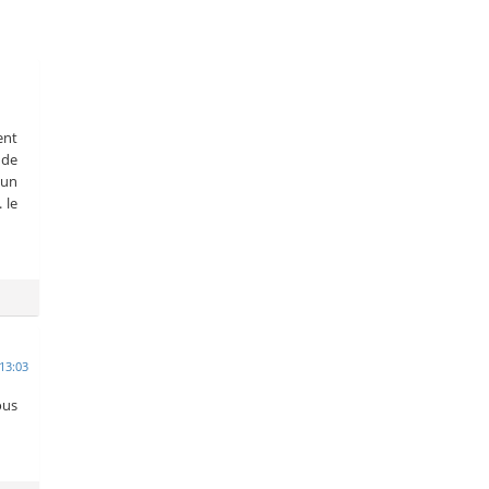
ent
 de
 un
 le
13:03
ous