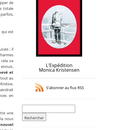
apper de
e totale
parfois,
t qui est
ais ; il
 charmes
 cela va
L'Expédition
 ennuis.
Monica Kristensen
hevé et
 tout au
initive.
S'abonner au flux RSS
aindrait
nces en
Rechercher :
ntre une
ola nous
 nouvel