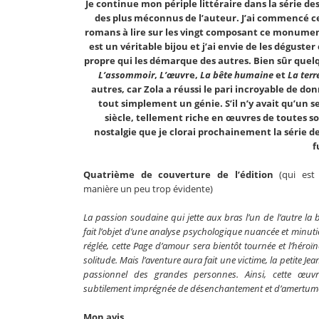
Je continue mon périple littéraire dans la série 
des plus méconnus de l’auteur. J’ai commencé cet
romans à lire sur les vingt composant ce monument d
est un véritable bijou et j’ai envie de les déguster 
propre qui les démarque des autres. Bien sûr q
L’assommoir
,
L’œuv
re,
La bête humaine
et
La terr
autres, car Zola a réussi le pari incroyable de d
tout simplement un génie. S’il n’y avait qu’un se
siècle, tellement riche en œuvres de toutes so
nostalgie que je clorai prochainement la série d
f
Quatrième de couverture de l’édition
(qui est 
manière un peu trop évidente)
La passion soudaine qui jette aux bras l’un de l’autre la b
fait l’objet d’une analyse psychologique nuancée et minut
réglée, cette Page d’amour sera bientôt tournée et l’héroïn
solitude. Mais l’aventure aura fait une victime, la petite J
passionnel des grandes personnes. Ainsi, cette œuv
subtilement imprégnée de désenchantement et d’amertum
Mon avis