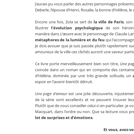
J’aurais pu vous parler des autres personnages présent
Deberle, l’épouse d’Henri, Rosalie, la bonne d’Hélène, 
Encore une fois, Zola se sert de
la ville de Paris
, son
illustrer
l’évolution
psychologique
de son héroïne
manière dans
L’œuvre
avec le personnage de Claude Lanti
métaphores de la lumière et du feu
qui l’accompagn
Je dois avouer que je suis passée plutôt rapidement su
amoureux de la ville ces clichés auront une saveur partic
Ce livre porte merveilleusement bien son titre,
Une pag
coincée dans un roman qui en comporte des centaines,
d’Hélène, dominée par une très grande solitude, un
espoir en l’avenir bientôt détruit.
Une page d’amour
est une jolie découverte, injustem
de la série sont excellents et ne peuvent trouver leu
Plutôt que de vous conseiller celui-ci en particulier, je v
Macquart, dans l’ordre ou non. Que sa lecture vous p
lot de surprises et d’émotions
.
Et vous, avez-v