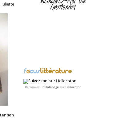
Retrouvez-moi sur
Instagram
Juliette
Retrouvez
unfilalapage
sur
Hellocoton
ter son