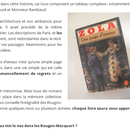
s dans cette histoire, car tous composent un tableau complexe ; notamment, 
le curé et Monsieur Rambaud.
 architecture et son ambiance, pour
. Il avait procédé de la même
er. Les descriptions de Paris, et
les
ent, sont redondantes dans le récit.
r ces passages. Néanmoins, pour les
ulière.
e d’amour
n’est qu’une simple page
 dans une vie simple qui est celle
amoncellement de regrets
et un
ent méconnue. Mais tous les romans
r place dans la mémoire collective.
ous conseille l’intégralité des Rougon-
renne quelques mois ou plusieurs années,
chaque livre saura vous appor
ous mis le nez dans les Rougon-Macquart ?