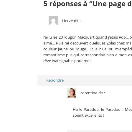
5 réponses à “Une page d
Hervé
dit :
J’ai lu les 20 rougon Macquart quand j’étais Ado… t
aimé… Puis j’ai découvert quelques Zolas chez ma
couleur jaune ou rouge.. Et je n’0ai pu m’empêch
romantisme pur qui correspondait bien à mon espri
rêve inateignable pour moi.
Répondre
corentine
dit :
Ha le Paradou, le Paradou… Mes
soient excellents !