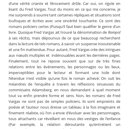
d’une vérité criante et férocement drôle. Car oui, on rigole en
lisant du Fred Vargas. Tout du moins en ce qui me concerne, je
me surprends à sourire tant certaines répliques et situations sont
loufoques et écrites avec une sincérité touchante. Ce sont des
romans policiers certes (Puisqu’il faut bien qualifier le genre d’un
livre. Quoique Fred Vargas ait trouvé la dénomination de
Rompol
à ses récits), mais dépourvus de ce que beaucoup recherchent
dans la lecture de tels romans, à savoir un suspense insoutenable
et une fin inattendue. Pour autant, Fred Vargas crée des intrigues
aux nœuds multiples et indénouables avant les dernières pages.
Finalement, tout ne repose souvent que sur de très fines
relations entre les évènements, les personnages ou les lieux,
imperceptibles pour le lecteur et formant une toile dont
l’étendue n’est visible qu’une fois le roman achevé. On suit les
méandres de l’enquête à travers les réflexions sinueuses du
commissaire Adamsberg, en nous demandant à quel moment
tout va enfin prendre forme et sens. Non, les romans de Fred
Vargas ne sont pas de simples policiers, ils sont empreints de
poésie et l’auteur nous dresse un tableau à la fois imaginaire et
finement réaliste, où l’on a envie d’évoluer avec les personnages,
tous attachants car réveillant en nous des vestiges de l’enfance
(Par exemple, la relation déroutante qu’entretient un