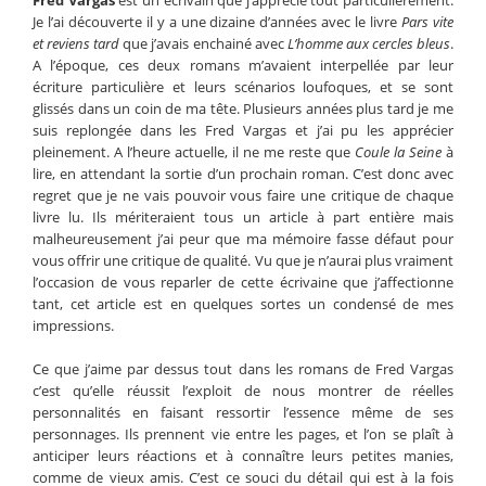
Fred Vargas
est un écrivain que j’apprécie tout particulièrement.
Je l’ai découverte il y a une dizaine d’années avec le livre
Pars vite
et reviens tard
que j’avais enchainé avec
L’homme aux cercles bleus
.
A l’époque, ces deux romans m’avaient interpellée par leur
écriture particulière et leurs scénarios loufoques, et se sont
glissés dans un coin de ma tête. Plusieurs années plus tard je me
suis replongée dans les Fred Vargas et j’ai pu les apprécier
pleinement. A l’heure actuelle, il ne me reste que
Coule la Seine
à
lire, en attendant la sortie d’un prochain roman. C’est donc avec
regret que je ne vais pouvoir vous faire une critique de chaque
livre lu. Ils mériteraient tous un article à part entière mais
malheureusement j’ai peur que ma mémoire fasse défaut pour
vous offrir une critique de qualité. Vu que je n’aurai plus vraiment
l’occasion de vous reparler de cette écrivaine que j’affectionne
tant, cet article est en quelques sortes un condensé de mes
impressions.
Ce que j’aime par dessus tout dans les romans de Fred Vargas
c’est qu’elle réussit l’exploit de nous montrer de réelles
personnalités en faisant ressortir l’essence même de ses
personnages. Ils prennent vie entre les pages, et l’on se plaît à
anticiper leurs réactions et à connaître leurs petites manies,
comme de vieux amis. C’est ce souci du détail qui est à la fois