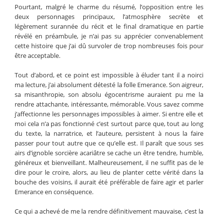
Pourtant, malgré le charme du résumé, l’opposition entre les
deux personnages principaux, l’atmosphère secrète et
légèrement surannée du récit et le final dramatique en partie
révélé en préambule, je n’ai pas su apprécier convenablement
cette histoire que j’ai dû survoler de trop nombreuses fois pour
être acceptable.
Tout d’abord, et ce point est impossible à éluder tant il a noirci
ma lecture, j’ai absolument détesté la folle Emerance. Son aigreur,
sa misanthropie, son absolu égocentrisme auraient pu me la
rendre attachante, intéressante, mémorable. Vous savez comme
j’affectionne les personnages impossibles à aimer. Si entre elle et
moi cela n’a pas fonctionné c’est surtout parce que, tout au long
du texte, la narratrice, et l’auteure, persistent à nous la faire
passer pour tout autre que ce qu’elle est. Il paraît que sous ses
airs d’ignoble sorcière acariâtre se cache un être tendre, humble,
généreux et bienveillant. Malheureusement, il ne suffit pas de le
dire pour le croire, alors, au lieu de planter cette vérité dans la
bouche des voisins, il aurait été préférable de faire agir et parler
Emerance en conséquence.
Ce qui a achevé de me la rendre définitivement mauvaise, c’est la