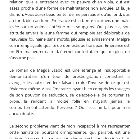
relation qu’elle entretient avec ce pauvre chien Viola, qui est
assez proche d’une forme de maltraitance non avouée. Et là, je
dis non. Vous aurez beau tenter de me persuader qu’au fond, oui,
au fond, bien au fond, Emerance est la bonté incarnée, une main
levée sur un animal entérine mes soupçons. Qui plus est, son
attitude envers la jeune femme qui l’emploie est déplorable de
mauvaise foi, haine sans motifs, jalousie et avilissement. Malgré
son irremplaçable qualité de domestique hors pair, Emerance est
un être malheureux, froid, éternel contestataire qui, de plus, ne
s’assume pas.
Le roman de Magda Szabó est une étrange et insupportable
démonstration d’un tour de prestidigitation consistant à
aveugler les autres en leur faisant croire l’inverse de ce qui est
l’évidence même. Ainsi, Emerance, ayant bien compris les rouages
de son pouvoir de séduction, se délecte-t-elle de torturer sa
proie, la rendant à moitié folle en n’ayant jamais le
comportement attendu. Perverse ? Oui, cela ne fait pour moi
aucun doute.
Le second problème vient de mon incapacité à me représenter
cette narratrice, pourtant omniprésente, qui, paraît-il, est une
écrivain à succès. La pauvre jeune femme est alors dessinée dans