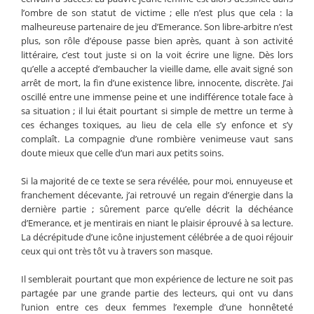
l’ombre de son statut de victime ; elle n’est plus que cela : la
malheureuse partenaire de jeu d’Emerance. Son libre-arbitre n’est
plus, son rôle d’épouse passe bien après, quant à son activité
littéraire, c’est tout juste si on la voit écrire une ligne. Dès lors
qu’elle a accepté d’embaucher la vieille dame, elle avait signé son
arrêt de mort, la fin d’une existence libre, innocente, discrète. J’ai
oscillé entre une immense peine et une indifférence totale face à
sa situation ; il lui était pourtant si simple de mettre un terme à
ces échanges toxiques, au lieu de cela elle s’y enfonce et s’y
complaît. La compagnie d’une rombière venimeuse vaut sans
doute mieux que celle d’un mari aux petits soins.
Si la majorité de ce texte se sera révélée, pour moi, ennuyeuse et
franchement décevante, j’ai retrouvé un regain d’énergie dans la
dernière partie ; sûrement parce qu’elle décrit la déchéance
d’Emerance, et je mentirais en niant le plaisir éprouvé à sa lecture.
La décrépitude d’une icône injustement célébrée a de quoi réjouir
ceux qui ont très tôt vu à travers son masque.
Il semblerait pourtant que mon expérience de lecture ne soit pas
partagée par une grande partie des lecteurs, qui ont vu dans
l’union entre ces deux femmes l’exemple d’une honnêteté