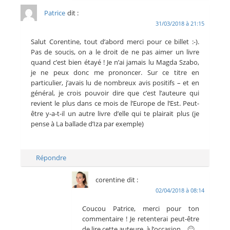
Patrice
dit :
31/03/2018 à 21:15
Salut Corentine, tout d’abord merci pour ce billet :-).
Pas de soucis, on a le droit de ne pas aimer un livre
quand c’est bien étayé ! Je n’ai jamais lu Magda Szabo,
je ne peux donc me prononcer. Sur ce titre en
particulier, j’avais lu de nombreux avis positifs – et en
général, je crois pouvoir dire que c’est l’auteure qui
revient le plus dans ce mois de l’Europe de l’Est. Peut-
être y-a-t-il un autre livre d’elle qui te plairait plus (je
pense à La ballade d’Iza par exemple)
Répondre
corentine
dit :
02/04/2018 à 08:14
Coucou Patrice, merci pour ton
commentaire ! Je retenterai peut-être
de lire cette auteure, à l’occasion… 🙂