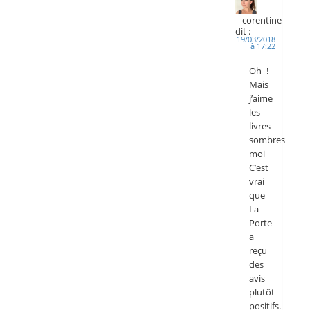
corentine
dit :
19/03/2018
à 17:22
Oh !
Mais
j’aime
les
livres
sombres
moi
C’est
vrai
que
La
Porte
a
reçu
des
avis
plutôt
positifs.