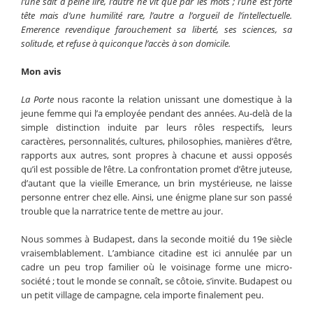
l’une sait à peine lire, l’autre ne vit que par les mots ; l’une est forte
tête mais d’une humilité rare, l’autre a l’orgueil de l’intellectuelle.
Emerence revendique farouchement sa liberté, ses sciences, sa
solitude, et refuse à quiconque l’accès à son domicile.
Mon avis
La Porte
nous raconte la relation unissant une domestique à la
jeune femme qui l’a employée pendant des années. Au-delà de la
simple distinction induite par leurs rôles respectifs, leurs
caractères, personnalités, cultures, philosophies, manières d’être,
rapports aux autres, sont propres à chacune et aussi opposés
qu’il est possible de l’être. La confrontation promet d’être juteuse,
d’autant que la vieille Emerance, un brin mystérieuse, ne laisse
personne entrer chez elle. Ainsi, une énigme plane sur son passé
trouble que la narratrice tente de mettre au jour.
Nous sommes à Budapest, dans la seconde moitié du 19e siècle
vraisemblablement. L’ambiance citadine est ici annulée par un
cadre un peu trop familier où le voisinage forme une micro-
société ; tout le monde se connaît, se côtoie, s’invite. Budapest ou
un petit village de campagne, cela importe finalement peu.