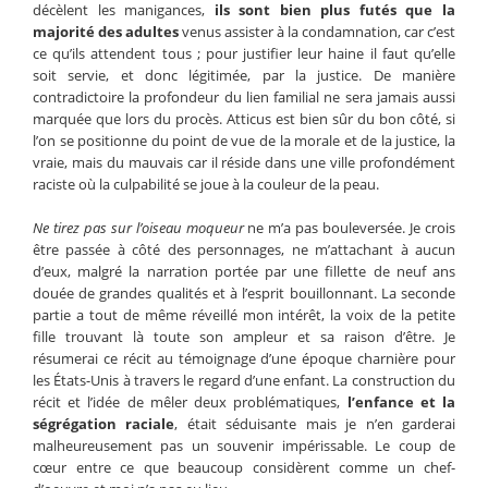
décèlent les manigances,
ils sont bien plus futés que la
majorité des adultes
venus assister à la condamnation, car c’est
ce qu’ils attendent tous ; pour justifier leur haine il faut qu’elle
soit servie, et donc légitimée, par la justice. De manière
contradictoire la profondeur du lien familial ne sera jamais aussi
marquée que lors du procès. Atticus est bien sûr du bon côté, si
l’on se positionne du point de vue de la morale et de la justice, la
vraie, mais du mauvais car il réside dans une ville profondément
raciste où la culpabilité se joue à la couleur de la peau.
Ne tirez pas sur l’oiseau moqueur
ne m’a pas bouleversée. Je crois
être passée à côté des personnages, ne m’attachant à aucun
d’eux, malgré la narration portée par une fillette de neuf ans
douée de grandes qualités et à l’esprit bouillonnant. La seconde
partie a tout de même réveillé mon intérêt, la voix de la petite
fille trouvant là toute son ampleur et sa raison d’être. Je
résumerai ce récit au témoignage d’une époque charnière pour
les États-Unis à travers le regard d’une enfant. La construction du
récit et l’idée de mêler deux problématiques,
l’enfance et la
ségrégation raciale
, était séduisante mais je n’en garderai
malheureusement pas un souvenir impérissable. Le coup de
cœur entre ce que beaucoup considèrent comme un chef-