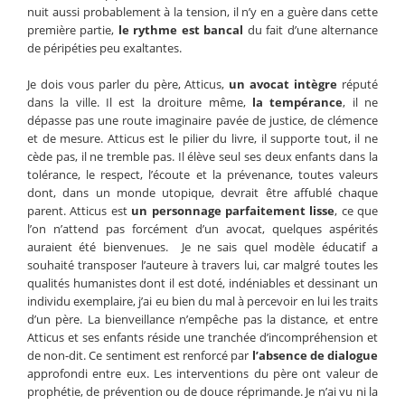
nuit aussi probablement à la tension, il n’y en a guère dans cette
première partie,
le rythme est bancal
du fait d’une alternance
de péripéties peu exaltantes.
Je dois vous parler du père, Atticus,
un avocat intègre
réputé
dans la ville. Il est la droiture même,
la tempérance
, il ne
dépasse pas une route imaginaire pavée de justice, de clémence
et de mesure. Atticus est le pilier du livre, il supporte tout, il ne
cède pas, il ne tremble pas. Il élève seul ses deux enfants dans la
tolérance, le respect, l’écoute et la prévenance, toutes valeurs
dont, dans un monde utopique, devrait être affublé chaque
parent. Atticus est
un personnage parfaitement lisse
, ce que
l’on n’attend pas forcément d’un avocat, quelques aspérités
auraient été bienvenues. Je ne sais quel modèle éducatif a
souhaité transposer l’auteure à travers lui, car malgré toutes les
qualités humanistes dont il est doté, indéniables et dessinant un
individu exemplaire, j’ai eu bien du mal à percevoir en lui les traits
d’un père. La bienveillance n’empêche pas la distance, et entre
Atticus et ses enfants réside une tranchée d’incompréhension et
de non-dit. Ce sentiment est renforcé par
l’absence de dialogue
approfondi entre eux. Les interventions du père ont valeur de
prophétie, de prévention ou de douce réprimande. Je n’ai vu ni la