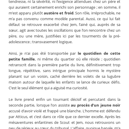
tendresse, ni la sévérité, ni l’exigence attendues chez un père et
qui auraient certainement enrichi son personnage ; en somme, il
m’est apparu plutôt
austère et froid
. Son rôle, irréprochable, ne
m’a pas convenu comme modèle parental. Aussi, ce qui lui fait
défaut se retrouve exacerbé chez Jem, l’ainé qui, auprès de sa
sœur, agit avec toutes les oscillations que l’on rencontre chez un
père, ou une mère, justifiées ici par les tourments de la pré-
adolescence ; transvasement logique.
Ainsi, je n’ai pas été transportée par
le quotidien de cette
petite famille
, ni même du quartier où elle réside ; quotidien
retranscrit dans la première partie du livre, définitivement trop
longue, répétitive, sans intrigue principale hormis le mystère
planant sur un voisin, caché derrière les volets de sa lugubre
maison autour de laquelle les enfants se lance de curieux défis.
C’est le seul élément qui a aiguisé ma curiosité.
Le livre prend enfin un tournant décisif et percutant dans la
seconde partie, lorsque l’on assiste
au procès d’un jeune noir
accusé d’avoir violé et frappé une blanche. L’homme est défendu
par Atticus, et c’est dans ce rôle que ce dernier excelle. Après les
mésaventures enfantines de Scout et Jem, nous retrouvons un
peu de sérieux au cœur du tribunal. L’affaire, quoique banale, m’a