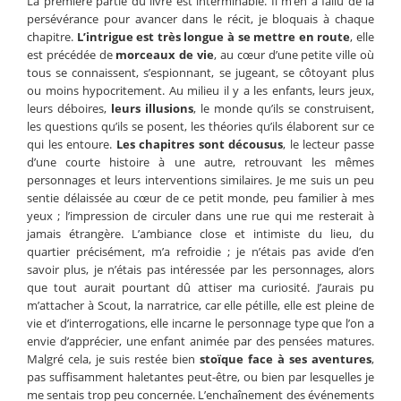
La première partie du livre est interminable. Il m’en a fallu de la
persévérance pour avancer dans le récit, je bloquais à chaque
chapitre.
L’intrigue est très longue à se mettre en route
, elle
est précédée de
morceaux de vie
, au cœur d’une petite ville où
tous se connaissent, s’espionnant, se jugeant, se côtoyant plus
ou moins hypocritement. Au milieu il y a les enfants, leurs jeux,
leurs déboires,
leurs illusions
, le monde qu’ils se construisent,
les questions qu’ils se posent, les théories qu’ils élaborent sur ce
qui les entoure.
Les chapitres sont décousus
, le lecteur passe
d’une courte histoire à une autre, retrouvant les mêmes
personnages et leurs interventions similaires. Je me suis un peu
sentie délaissée au cœur de ce petit monde, peu familier à mes
yeux ; l’impression de circuler dans une rue qui me resterait à
jamais étrangère. L’ambiance close et intimiste du lieu, du
quartier précisément, m’a refroidie ; je n’étais pas avide d’en
savoir plus, je n’étais pas intéressée par les personnages, alors
que tout aurait pourtant dû attiser ma curiosité. J’aurais pu
m’attacher à Scout, la narratrice, car elle pétille, elle est pleine de
vie et d’interrogations, elle incarne le personnage type que l’on a
envie d’apprécier, une enfant animée par des pensées matures.
Malgré cela, je suis restée bien
stoïque face à ses aventures
,
pas suffisamment haletantes peut-être, ou bien par lesquelles je
me sentais trop peu concernée. L’enchaînement des événements