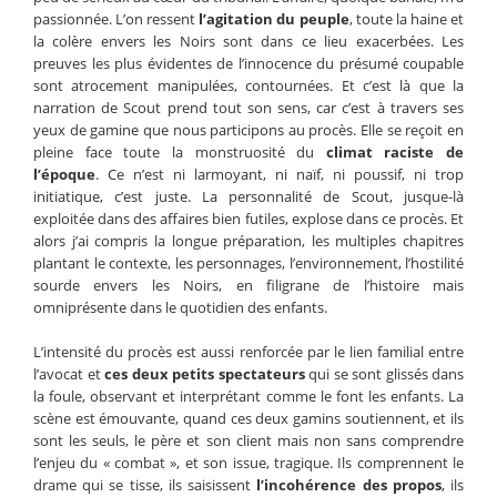
passionnée. L’on ressent
l’agitation du peuple
, toute la haine et
la colère envers les Noirs sont dans ce lieu exacerbées. Les
preuves les plus évidentes de l’innocence du présumé coupable
sont atrocement manipulées, contournées. Et c’est là que la
narration de Scout prend tout son sens, car c’est à travers ses
yeux de gamine que nous participons au procès. Elle se reçoit en
pleine face toute la monstruosité du
climat raciste de
l’époque
. Ce n’est ni larmoyant, ni naïf, ni poussif, ni trop
initiatique, c’est juste. La personnalité de Scout, jusque-là
exploitée dans des affaires bien futiles, explose dans ce procès. Et
alors j’ai compris la longue préparation, les multiples chapitres
plantant le contexte, les personnages, l’environnement, l’hostilité
sourde envers les Noirs, en filigrane de l’histoire mais
omniprésente dans le quotidien des enfants.
L’intensité du procès est aussi renforcée par le lien familial entre
l’avocat et
ces deux petits spectateurs
qui se sont glissés dans
la foule, observant et interprétant comme le font les enfants. La
scène est émouvante, quand ces deux gamins soutiennent, et ils
sont les seuls, le père et son client mais non sans comprendre
l’enjeu du « combat », et son issue, tragique. Ils comprennent le
drame qui se tisse, ils saisissent
l’incohérence des propos
, ils