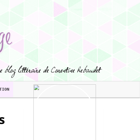
TION
s