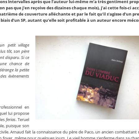
tions Intervalles après que l’auteur lui-même m’a très gentiment prop
n pas que j’en reçoive des dizaines chaque mois), j’ai cette fois-ci acc
atrième de couverture alléchante et par le fait qu’il s’agisse d’un pr
le biais d’un SP, autant qu’elle soit profitable à un auteur encore méc
n petit village
lus tôt, son père
nt disparu. Si ce
s une chance de
dérange la petite
 des évènements
ofessionnel en
quel lui propose
 des
ferias
. Teruel
ale, puisque son
 civile. Arnaud fait la connaissance du père de Paco, un ancien combattant
s son foyer, même pour quelques jours. Le vieil homme s’enferme dans sa cha