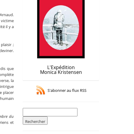
’Arnaud.
 victime
é il y a
laisir ;
deviner.
L'Expédition
ndis que
Monica Kristensen
complète
erse, la
intrigue
S'abonner au flux RSS
e placer
us humain
Rechercher :
ombre du
riens et