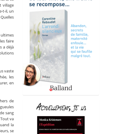
 village
t-il, un
 Quelles
 ultimes
les faire
s a déjà
olutions
us vaste
hée, les
urer, en
chers de
Actuellement, je lis
-gueules
 de sang
 Tout va
Quand la
eurs, se