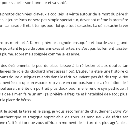
er pour sa belle, son honneur et sa santé.
de photos déchirées, d’aveux alcoolisés, la vérité autour de la mort du père d
quer, le jeune Paco ne sera pas simple spectateur, devenant même la première
n camarade. Il était temps pour lui que tout se sache. Là où se cache la vérit
temps morts et à l’atmosphère espagnole ensuquée et lourde avec grand p
ré pourtant le peu de voies annexes offertes, ne s’est pas facilement laissée 
e la plume, sobre mais soignée comme je les aime.
 des évènements, le peu de place laissée à la réflexion et aux doutes ta
irées (le rôle du clochard m’est assez flou). L’auteur a étalé une histoire 
ns doute quelques ralentis dans le récit n’auraient pas été de trop. À l’inv
umentée, occupe un espace trop vaste en comparaison de la résolution de l’
incipal aurait mérité un portrait plus doux pour me le rendre sympathique ; l
idée à m’en faire un ami. J’ai préféré la fragilité et l’instabilité de Paco ; pl
 la place de héros.
nt le soleil, la terre et le sang, je vous recommande chaudement
Dans l’
authentique et tragique appréciable de tous les amoureux de récits ter
 à une réalité historique vous offrira un moment de lecture des plus agréables.