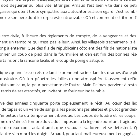
 doit déguerpir au plus vite. Étranger, Arnaud l’est bien vite dans ce petit
çaises qui ôtent toute sympathie aux autochtones à son égard, c’est, semble-
me de son père dont le corps reste introuvable. Où et comment est-il mort ?
guerre civile, à l’heure des règlements de compte, de la vengeance et des
 un territoire qui n’est pas le leur. Ainsi, les villageois s’acharnent-ils à 
ong à enterrer. Que des fils de républicains côtoient des fils de nationaliste
donner un coup de pied dans la fourmilière et c’en est fini des bonnes rés
ertains ont la rancune facile, et le coup de poing élastique.
ique ; quand les secrets de famille prennent racine dans les drames d’une pl
construire. Où l’on pénètre les failles d’une atmosphère faussement relâc
luts amicaux, la peur persistante de l’autre. Alain Delmas parvient à resta
t remis de ses atrocités, en invitant un fouineur indésirable.
ive des années cinquante porte copieusement le récit. Au cœur des lâ
 de tapas et un verre de sangria, les personnages alertes et plutôt grandes
e l’impétuosité du tempérament ibérique. Les coups de foudre et les coups
e on s’aime à l’ombre du viaduc imposant à la légende pourtant tragique.
de de deux coqs, autant amis que rivaux, ils s’adorent et se détestent. 
 l’autre s’en mord les doigts. Arnaud, pourtant malheureusement engagé aill