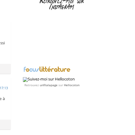
Retrouvez-moi sur
Instagram
ssi
Retrouvez
unfilalapage
sur
Hellocoton
17:13
e à