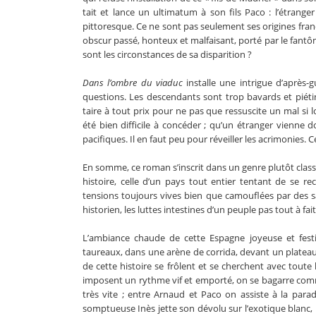
tait et lance un ultimatum à son fils Paco : l’étranger
pittoresque. Ce ne sont pas seulement ses origines fran
obscur passé, honteux et malfaisant, porté par le fantô
sont les circonstances de sa disparition ?
Dans l’ombre du viaduc
installe une intrigue d’après-
questions. Les descendants sont trop bavards et piétinent
taire à tout prix pour ne pas que ressuscite un mal si l
été bien difficile à concéder ; qu’un étranger vienne 
pacifiques. Il en faut peu pour réveiller les acrimonies. C
En somme, ce roman s’inscrit dans un genre plutôt class
histoire, celle d’un pays tout entier tentant de se re
tensions toujours vives bien que camouflées par des sa
historien, les luttes intestines d’un peuple pas tout à fai
L’ambiance chaude de cette Espagne joyeuse et fest
taureaux, dans une arène de corrida, devant un plateau
de cette histoire se frôlent et se cherchent avec tout
imposent un rythme vif et emporté, on se bagarre comm
très vite ; entre Arnaud et Paco on assiste à la para
somptueuse Inès jette son dévolu sur l’exotique blanc,