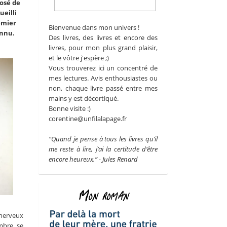
osé de
ueilli
emier
Bienvenue dans mon univers !
onnu.
Des livres, des livres et encore des
livres, pour mon plus grand plaisir,
et le vôtre j'espère ;)
Vous trouverez ici un concentré de
mes lectures. Avis enthousiastes ou
non, chaque livre passé entre mes
mains y est décortiqué.
Bonne visite :)
corentine@unfilalapage.fr
“Quand je pense à tous les livres qu’il
me reste à lire, j’ai la certitude d’être
encore heureux.” - Jules Renard
Mon roman
 nerveux
mbre, se