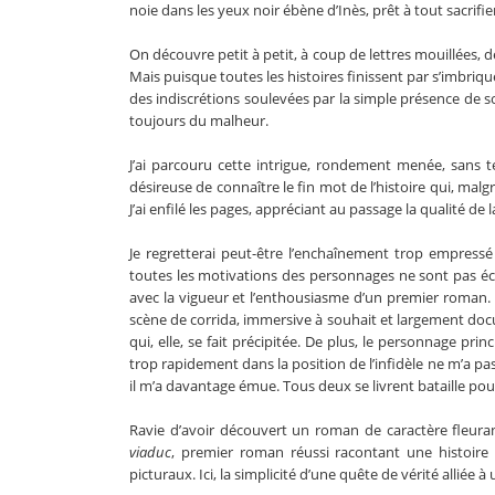
noie dans les yeux noir ébène d’Inès, prêt à tout sacrifi
On découvre petit à petit, à coup de lettres mouillées, 
Mais puisque toutes les histoires finissent par s’imbri
des indiscrétions soulevées par la simple présence de so
toujours du malheur.
J’ai parcouru cette intrigue, rondement menée, sans 
désireuse de connaître le fin mot de l’histoire qui, malg
J’ai enfilé les pages, appréciant au passage la qualité d
Je regretterai peut-être l’enchaînement trop empressé
toutes les motivations des personnages ne sont pas écla
avec la vigueur et l’enthousiasme d’un premier roman. Sa
scène de corrida, immersive à souhait et largement doc
qui, elle, se fait précipitée. De plus, le personnage pr
trop rapidement dans la position de l’infidèle ne m’a pas a
il m’a davantage émue. Tous deux se livrent bataille pour
Ravie d’avoir découvert un roman de caractère fleura
viaduc
, premier roman réussi racontant une histoire 
picturaux. Ici, la simplicité d’une quête de vérité alliée