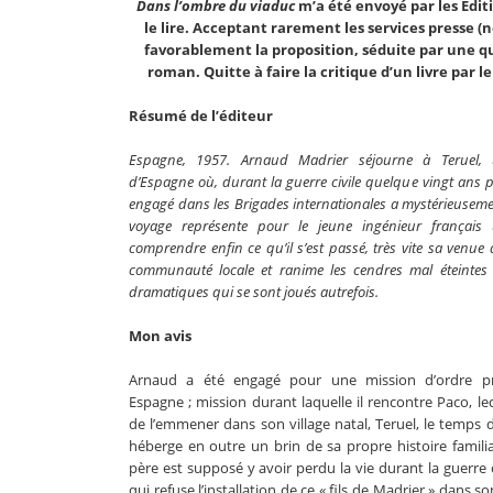
Dans l’ombre du viaduc
m’a été envoyé par les Édi
le lire. Acceptant rarement les services presse (no
favorablement la proposition, séduite par une qu
roman. Quitte à faire la critique d’un livre par 
Résumé de l’éditeur
Espagne, 1957. Arnaud Madrier séjourne à Teruel, u
d’Espagne où, durant la guerre civile quelque vingt ans p
engagé dans les Brigades internationales a mystérieuseme
voyage représente pour le jeune ingénieur françai
comprendre enfin ce qu’il s’est passé, très vite sa venue 
communauté locale et ranime les cendres mal éteintes
dramatiques qui se sont joués autrefois.
Mon avis
Arnaud a été engagé pour une mission d’ordre pr
Espagne ; mission durant laquelle il rencontre Paco, le
de l’emmener dans son village natal, Teruel, le temps
héberge en outre un brin de sa propre histoire famili
père est supposé y avoir perdu la vie durant la guerre
qui refuse l’installation de ce « fils de Madrier » dan