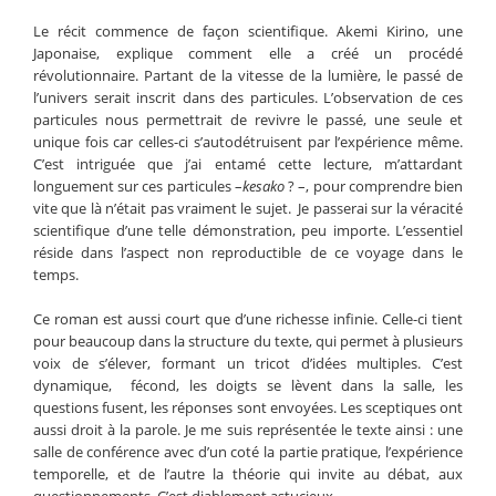
Le récit commence de façon scientifique. Akemi Kirino, une
Japonaise, explique comment elle a créé un procédé
révolutionnaire. Partant de la vitesse de la lumière, le passé de
l’univers serait inscrit dans des particules. L’observation de ces
particules nous permettrait de revivre le passé, une seule et
unique fois car celles-ci s’autodétruisent par l’expérience même.
C’est intriguée que j’ai entamé cette lecture, m’attardant
longuement sur ces particules –
kesako
? –, pour comprendre bien
vite que là n’était pas vraiment le sujet. Je passerai sur la véracité
scientifique d’une telle démonstration, peu importe. L’essentiel
réside dans l’aspect non reproductible de ce voyage dans le
temps.
Ce roman est aussi court que d’une richesse infinie. Celle-ci tient
pour beaucoup dans la structure du texte, qui permet à plusieurs
voix de s’élever, formant un tricot d’idées multiples. C’est
dynamique, fécond, les doigts se lèvent dans la salle, les
questions fusent, les réponses sont envoyées. Les sceptiques ont
aussi droit à la parole. Je me suis représentée le texte ainsi : une
salle de conférence avec d’un coté la partie pratique, l’expérience
temporelle, et de l’autre la théorie qui invite au débat, aux