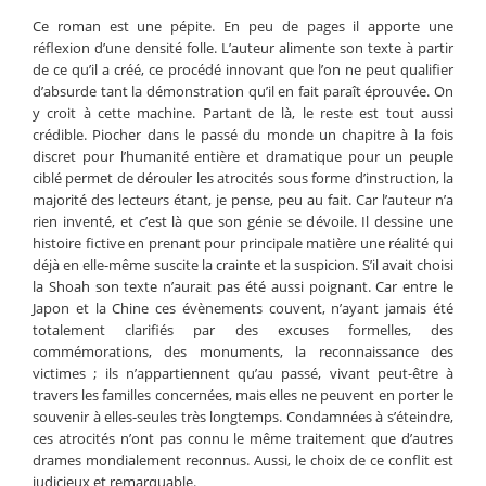
Ce roman est une pépite. En peu de pages il apporte une
réflexion d’une densité folle. L’auteur alimente son texte à partir
de ce qu’il a créé, ce procédé innovant que l’on ne peut qualifier
d’absurde tant la démonstration qu’il en fait paraît éprouvée. On
y croit à cette machine. Partant de là, le reste est tout aussi
crédible. Piocher dans le passé du monde un chapitre à la fois
discret pour l’humanité entière et dramatique pour un peuple
ciblé permet de dérouler les atrocités sous forme d’instruction, la
majorité des lecteurs étant, je pense, peu au fait. Car l’auteur n’a
rien inventé, et c’est là que son génie se dévoile. Il dessine une
histoire fictive en prenant pour principale matière une réalité qui
déjà en elle-même suscite la crainte et la suspicion. S’il avait choisi
la Shoah son texte n’aurait pas été aussi poignant. Car entre le
Japon et la Chine ces évènements couvent, n’ayant jamais été
totalement clarifiés par des excuses formelles, des
commémorations, des monuments, la reconnaissance des
victimes ; ils n’appartiennent qu’au passé, vivant peut-être à
travers les familles concernées, mais elles ne peuvent en porter le
souvenir à elles-seules très longtemps. Condamnées à s’éteindre,
ces atrocités n’ont pas connu le même traitement que d’autres
drames mondialement reconnus. Aussi, le choix de ce conflit est
judicieux et remarquable.