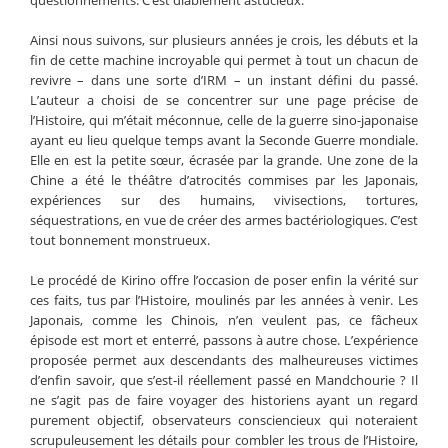
questionnements. C’est diablement astucieux.
Ainsi nous suivons, sur plusieurs années je crois, les débuts et la
fin de cette machine incroyable qui permet à tout un chacun de
revivre – dans une sorte d’IRM – un instant défini du passé.
L’auteur a choisi de se concentrer sur une page précise de
l’Histoire, qui m’était méconnue, celle de la guerre sino-japonaise
ayant eu lieu quelque temps avant la Seconde Guerre mondiale.
Elle en est la petite sœur, écrasée par la grande. Une zone de la
Chine a été le théâtre d’atrocités commises par les Japonais,
expériences sur des humains, vivisections, tortures,
séquestrations, en vue de créer des armes bactériologiques. C’est
tout bonnement monstrueux.
Le procédé de Kirino offre l’occasion de poser enfin la vérité sur
ces faits, tus par l’Histoire, moulinés par les années à venir. Les
Japonais, comme les Chinois, n’en veulent pas, ce fâcheux
épisode est mort et enterré, passons à autre chose. L’expérience
proposée permet aux descendants des malheureuses victimes
d’enfin savoir, que s’est-il réellement passé en Mandchourie ? Il
ne s’agit pas de faire voyager des historiens ayant un regard
purement objectif, observateurs consciencieux qui noteraient
scrupuleusement les détails pour combler les trous de l’Histoire,