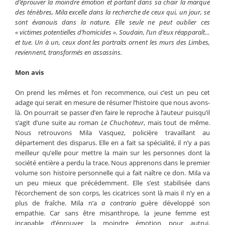
d’éprouver la moindre émotion et portant dans sa chair la marque
des ténèbres, Mila excelle dans la recherche de ceux qui, un jour, se
sont évanouis dans la nature. Elle seule ne peut oublier ces
« victimes potentielles d’homicides ». Soudain, l’un d’eux réapparaît…
et tue. Un à un, ceux dont les portraits ornent les murs des Limbes,
reviennent, transformés en assassins.
Mon avis
On prend les mêmes et l’on recommence, oui c’est un peu cet
adage qui serait en mesure de résumer l’histoire que nous avons-
là. On pourrait se passer d’en faire le reproche à l’auteur puisqu’il
s’agit d’une suite au roman
Le Chuchoteur
, mais tout de même.
Nous retrouvons Mila Vasquez, policière travaillant au
département des disparus. Elle en a fait sa spécialité, il n’y a pas
meilleur qu’elle pour mettre la main sur les personnes dont la
société entière a perdu la trace. Nous apprenons dans le premier
volume son histoire personnelle qui a fait naître ce don. Mila va
un peu mieux que précédemment. Elle s’est stabilisée dans
l’écorchement de son corps, les cicatrices sont là mais il n’y en a
plus de fraîche. Mila n’a
a contrario
guère développé son
empathie. Car sans être misanthrope, la jeune femme est
incapable d’éprouver la moindre émotion pour autrui.