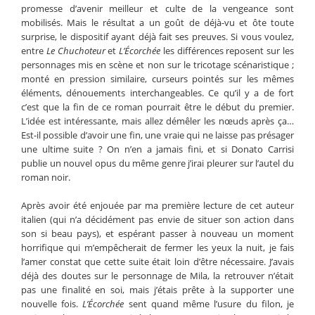
promesse d’avenir meilleur et culte de la vengeance sont
mobilisés. Mais le résultat a un goût de déjà-vu et ôte toute
surprise, le dispositif ayant déjà fait ses preuves. Si vous voulez,
entre
Le Chuchoteur
et
L’Écorchée
les différences reposent sur les
personnages mis en scène et non sur le tricotage scénaristique ;
monté en pression similaire, curseurs pointés sur les mêmes
éléments, dénouements interchangeables. Ce qu’il y a de fort
c’est que la fin de ce roman pourrait être le début du premier.
L’idée est intéressante, mais allez démêler les nœuds après ça…
Est-il possible d’avoir une fin, une vraie qui ne laisse pas présager
une ultime suite ? On n’en a jamais fini, et si Donato Carrisi
publie un nouvel opus du même genre j’irai pleurer sur l’autel du
roman noir.
Après avoir été enjouée par ma première lecture de cet auteur
italien (qui n’a décidément pas envie de situer son action dans
son si beau pays), et espérant passer à nouveau un moment
horrifique qui m’empêcherait de fermer les yeux la nuit, je fais
l’amer constat que cette suite était loin d’être nécessaire. J’avais
déjà des doutes sur le personnage de Mila, la retrouver n’était
pas une finalité en soi, mais j’étais prête à la supporter une
nouvelle fois.
L’
É
corchée
sent quand même l’usure du filon, je