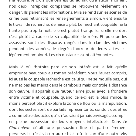
ma lecture. Je crois que cela est dû au fait qu’à aucun moment
nos deux intrépides comparses se retrouvent réellement en
danger. Ils glanent les informations, Mila se rend sur les scènes de
crime puis retranscrit les renseignements à Simon, vient ensuite
le travail de recherche, de mise à plat. Le méchant coupable ne la
hante pas trop la nuit, elle est plutôt tranquille, si elle ne dort
c’est plutôt à cause de sa culpabilité de mère. Et puisque les
assassins sont des disparus rangés dans le clan des victimes
pendant des années, le degré d’horreur de leurs actes est
légèrement amoindri. Les circonstances sont atténuantes.
Mais là où l’histoire perd de son intérêt est le fait qu’elle
emprunte beaucoup au roman précédent. Vous l’aurez compris,
ici aussi le coupable recherché est celui qui ne se mouille pas, qui
ne met pas les mains dans le cambouis mais contrôle à distance
son œuvre. Il apparaît que l’auteur aime jouer avec la frontière
entre victime et coupable, quand celle-ci est la plus mince, la
moins perceptible ; il explore la zone de flou où la manipulation,
dont les sectes sont de parfaits représentants, conduit des êtres
à commettre des actes qu’ils n’auraient jamais envisagé accomplir
en pleine possession de leurs moyens intellectuels. Dans
Le
Chuchoteur
c’était une persuasion fine et particulièrement
perverse. Ici c’est via un autre biais où illusion d’une autre vie,