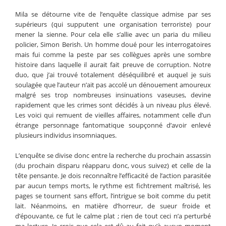
Mila se détourne vite de l’enquête classique admise par ses
supérieurs (qui supputent une organisation terroriste) pour
mener la sienne. Pour cela elle s’allie avec un paria du milieu
policier, Simon Berish. Un homme doué pour les interrogatoires
mais fui comme la peste par ses collègues après une sombre
histoire dans laquelle il aurait fait preuve de corruption. Notre
duo, que j’ai trouvé totalement déséquilibré et auquel je suis
soulagée que l’auteur n’ait pas accolé un dénouement amoureux
malgré ses trop nombreuses insinuations vaseuses, devine
rapidement que les crimes sont décidés à un niveau plus élevé.
Les voici qui remuent de vieilles affaires, notamment celle d’un
étrange personnage fantomatique soupçonné d’avoir enlevé
plusieurs individus insomniaques.
L’enquête se divise donc entre la recherche du prochain assassin
(du prochain disparu réapparu donc, vous suivez) et celle de la
tête pensante. Je dois reconnaître l’efficacité de l’action parasitée
par aucun temps morts, le rythme est fichtrement maîtrisé, les
pages se tournent sans effort, l’intrigue se boit comme du petit
lait. Néanmoins, en matière d’horreur, de sueur froide et
d’épouvante, ce fut le calme plat ; rien de tout ceci n’a perturbé