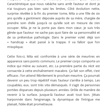
Caractéristique que nous rabâche sans arrêt l’auteur et dont je
n’ai toujours pas bien saisi les limites. Côté évolution nette,
surprise révélée à la fin du premier tome, Mila a une fille de six
ans qu’elle a gentiment déposée auprès de sa mère, chargée de
prendre soin d’elle jusqu’à ce qu’elle soit en mesure de s’en
occuper. Mila, je ne la porte pas dans mon cœur, je suis très
gênée que l’auteur ne sache pas quoi faire de sa personnalité et
de sa prétendue pathologie. Dans le premier volet déjà son
« handicap » était passé à la trappe. Il va falloir que l’on
m’explique.
Cette fois-ci, Mila est confrontée à une série de meurtres en
apparence sans points communs. Le premier corps comporte un
indice qui mène au suivant, etc. La première partie du récit est
consacrée à cette enchaînement macabre. Ça fait son effet, c’est
efficace ; l’on attend fébrilement le prochain meurtre. Ça pourrait
devenir un peu trop répétitif mais l’auteur s’arrête à temps. Les
coupables, eux, sont très vite démasqués. Il s’agit de personnes
portées disparues depuis plusieurs années. Drôle de manière de
revenir à la surface. Jusque-là l’auteur avait tout bon, j’étais
harponnée dans l’engrenage, la dynamique de l’intrigue me
plaisait, l’idée était prometteuse.