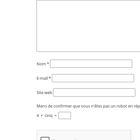
Nom
*
E-mail
*
Site web
Merci de confirmer que vous n'êtes pas un robot en rép
4
×
cinq
=