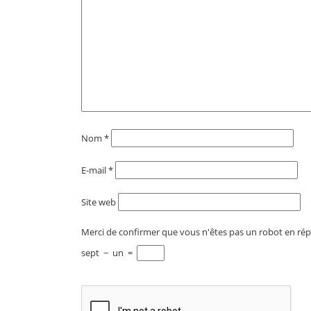
Nom
*
E-mail
*
Site web
Merci de confirmer que vous n'êtes pas un robot en rép
sept
−
un
=