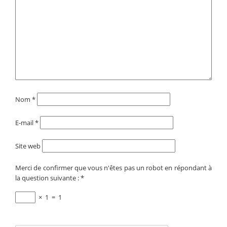
Nom
*
E-mail
*
Site web
Merci de confirmer que vous n'êtes pas un robot en répondant à
la question suivante :
*
×
1
=
1