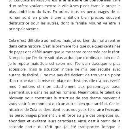
La Conquête de Plassans
est
une histoire de convoitises
, celle
d’un prêtre voulant mettre la ville à ses pieds étant le projet le
plus ambitieux du livre. En outre, tous les personnages de ce
roman sont en proie à une ambition bien précise, souvent
destructrice pour les autres, dont la famille Mouret va être la
principale victime.
Cela m’est difficile à admettre, mais j’ai eu bien du mal à rentrer
dans cette histoire. C’est la première fois que quelques centaines
de pages ont défilé avant que je me sente concernée par le récit.
Non pas que l’écriture soit plus ardue que d’ordinaire, loin de là,
je le répète mais Zola est selon moi l’écrivain classique le plus
accessible, mais la situation initiale ne m’a pas séduite avec
autant de facilité. Il ne m’a pas été évident de trouver un point
d’accroche dans la mise en place de l’histoire, elle n’a pas éveillé
mes émotions et mon attachement aux personnages aussi
aisément que dans les autres romans. Néanmoins, le talent de
l’écrivain pour construire la structure de son drame parvient à
vous saisir à un moment ou à un autre, bien que tardif ici. Car les
histoires de Zola se déroulent sous nos yeux telle
une fresque
,
les personnages prennent vie et force au gré des péripéties qui
abondent et exaltent leurs caractères. Ainsi, c’est à partir de la
seconde partie du récit que j’ai été transportée, lorsque le