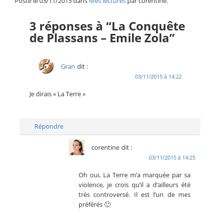
Posté le 03/11/2015 dans
Mes lectures
par corentine.
3 réponses à “La Conquête
de Plassans – Emile Zola”
Gran
dit :
03/11/2015 à 14:22
Je dirais « La Terre »
Répondre
corentine
dit :
03/11/2015 à 14:25
Oh oui, La Terre m’a marquée par sa
violence, je crois qu’il a d’ailleurs été
très controversé. Il est l’un de mes
préférés 🙂