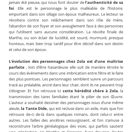
jamais été pieuse, qui nous font douter de
l’authenticité de sa
foi
. Elle est le personnage le plus malléable de l’histoire,
emportant dans son sillage son époux malheureux. Le lecteur se
révoltera contre son relâchement dans son rôle de mère,
l’abandon de son foyer et son aveuglement face à des personnes
qui l’utilisent sans aucune considération. La révolte finale de
Marthe, ou son éclair de lucidité, est sourd, murmuré, presque
honteux, mais bien trop tardif pour être décisif dans son destin
et celui de son époux.
L’évolution des personnages chez Zola est d’une maîtrise
parfaite
, loin d’être hasardeuse elle suit de manière étroite le
cours des événements dans une imbrication entre l’être et le faire
des plus pointues. Les personnages semblent suivre un parcours
tracé au préalable, ancré dans leur chair, dont ils ne peuvent trop
s’éloigner. Et l’on retrouve ici
cette hérédité chère à Zola
, la
transmission des tares familiales étant le pilier de son Œuvre.
L’auteur a souhaité dessiner des personnages issus d’une même
aïeule,
la Tante Dide,
qui est recluse dans un asile, mais que l’on
retrouve de-ci de-là dans quelques romans, dont celui-ci entre
autres. Les failles des ancêtres ressurgissent, et l’on s’amuse à
reconstruire l’arbre généalogique des vices, qui parfois sautent