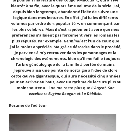
Je poursuis ma lecture des Rougon-Macquart, qui arrive
bientôt à sa fin, avec le quatrième volume de la série. J’ai,
depuis bien longtemps, abandonné l’idée de suivre une
logique dans mes lectures. En effet, j’ai lu les différents
volumes par ordre de « popularité », en commençant par
les plus célèbres. Mais il s’est rapidement avéré que mes
préférences n’allaient pas forcément vers les romans les
plus réputés. Par exemple,
Germinal
est l’un de ceux que
j’ai le moins appréciés. Malgré ce désordre dans le procédé,
je parviens à m’y retrouver dans les personnages et la
chronologie des événements, bien qu’il me faille toujours
l’arbre généalogique de la famille à portée de mains.
J’éprouve ainsi une pointe de nostalgie à l’idée de clore
cette œuvre gigantesque, qui aura nécessité cinq années
pour en arriver au bout, avec un rythme de lecture plus ou
moins soutenu. Il ne me reste plus que
L’Argent,
Son
excellence Eugène Rougon
et
La Débâcle
.
Résumé de l’éditeur