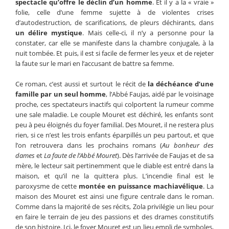
spectacle qu’offre le déclin d’un homme
. Et il y a la « vraie »
folie, celle d’une femme sujette à de violentes crises
d’autodestruction, de scarifications, de pleurs déchirants, dans
un délire mystique
. Mais celle-ci, il n’y a personne pour la
constater, car elle se manifeste dans la chambre conjugale, à la
nuit tombée. Et puis, il est si facile de fermer les yeux et de rejeter
la faute sur le mari en l’accusant de battre sa femme.
Ce roman, c’est aussi et surtout le récit de
la déchéance d’une
famille par un seul homme
, l’Abbé Faujas, aidé par le voisinage
proche, ces spectateurs inactifs qui colportent la rumeur comme
une sale maladie. Le couple Mouret est déchiré, les enfants sont
peu à peu éloignés du foyer familial. Des Mouret, il ne restera plus
rien, si ce n’est les trois enfants éparpillés un peu partout, et que
l’on retrouvera dans les prochains romans (
Au bonheur des
dames
et
La faute de l’Abbé Mouret
). Dès l’arrivée de Faujas et de sa
mère, le lecteur sait pertinemment que le diable est entré dans la
maison, et qu’il ne la quittera plus. L’incendie final est le
paroxysme de cette
montée en puissance machiavélique
. La
maison des Mouret est ainsi une figure centrale dans le roman.
Comme dans la majorité de ses récits, Zola privilégie un lieu pour
en faire le terrain de jeu des passions et des drames constitutifs
de son histoire. Ici, le foyer Mouret est un lieu empli de symboles,