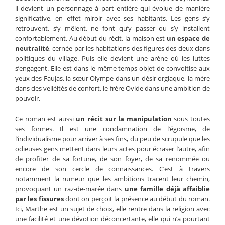
il devient un personnage à part entière qui évolue de manière
significative, en effet miroir avec ses habitants. Les gens s’y
retrouvent, s’y mêlent, ne font qu’y passer ou s’y installent
confortablement. Au début du récit, la maison est
un espace de
neutralité
, cernée par les habitations des figures des deux clans
politiques du village. Puis elle devient une arène où les luttes
s’engagent. Elle est dans le même temps objet de convoitise aux
yeux des Faujas, la sœur Olympe dans un désir orgiaque, la mère
dans des velléités de confort, le frère Ovide dans une ambition de
pouvoir.
Ce roman est aussi
un récit sur la manipulation
sous toutes
ses formes. Il est une condamnation de l’égoïsme, de
l’individualisme pour arriver à ses fins, du peu de scrupule que les
odieuses gens mettent dans leurs actes pour écraser l’autre, afin
de profiter de sa fortune, de son foyer, de sa renommée ou
encore de son cercle de connaissances. C’est à travers
notamment la rumeur que les ambitions tracent leur chemin,
provoquant un raz-de-marée dans
une famille déjà affaiblie
par les fissures
dont on perçoit la présence au début du roman.
Ici, Marthe est un sujet de choix, elle rentre dans la religion avec
une facilité et une dévotion déconcertante, elle qui n’a pourtant