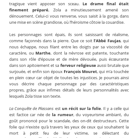
tragique vient apposer son sceau.
Le drame final était
finement préparé
, Zola a minutieusement amené son
dénouement. Celui-ci vous renverse, vous saisit à la gorge, dans
une mise en scène grandiose, où l’héroïsme côtoie la couardise.
Les personnages sont épais, ils sont saisissant de réalisme,
comme façonnés dans la pierre. Que ce soit
l’Abbé Faujas
, qui
nous échappe, nous filant entre les doigts par sa viscosité de
caractère, ou
Marthe
, dont la névrose est patente, touchante
dans son rôle d’épouse et de mère dévouée, puis écœurante
dans son apitoiement et sa
ferveur religieuse
aussi brutale que
surjouée, et enfin son époux
François Mouret
, qui m’a touchée
en plein cœur car objet de toutes les injustices. Je pourrais ainsi
vous décrire chaque personnage par des caractéristiques
propres, grâce aux infimes détails de leurs personnalités avec
lesquels Zola tisse son texte.
La Conquête de Plassans
est
un récit sur la folie
. Il y a celle qui
est factice car née de
la rumeur
, du voyeurisme ambiant, du
goût prononcé pour le scandale, des on-dit destructeurs. Cette
folie qui n’existe qu’à travers les yeux de ceux qui souhaitent la
mort à petit feu de leur victime, se délectant du