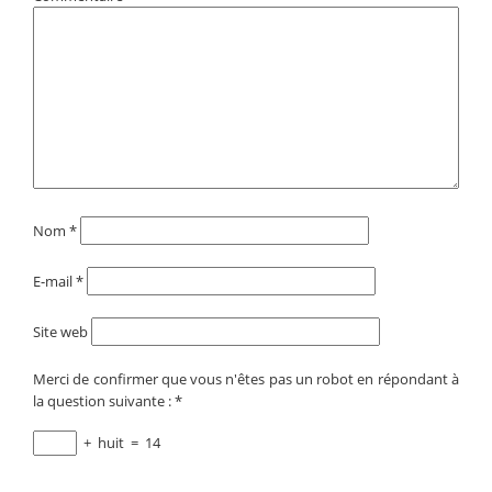
Nom
*
E-mail
*
Site web
Merci de confirmer que vous n'êtes pas un robot en répondant à
la question suivante :
*
+
huit
=
14