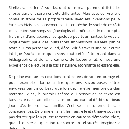
Si elle avait offert à son lectorat un roman purement fictif, les
choses auraient sûrement été différentes. Mais avec ce livre, elle
confie l’histoire de sa propre famille, avec ses inventions peut-
être, ses biais, ses pansements… il n’empêche, le socle de ce récit
est sa mère, son sang, sa généalogie, elle-même en fin de compte,
fruit mûr d’une ascendance quelque peu tourmentée. Je vous ai
longuement parlé des puissantes impressions laissées par ce
texte sur ma personne. Aussi, découvrir à travers une tout autre
intrigue l’
Après
de ce qui a sans doute été LE tournant dans la
bibliographie, et donc la carrière, de l’auteure fut, en soi, une
expérience de lecture à la fois singulière, étonnante et essentielle.
Delphine évoque les réactions contrastées de son entourage et,
pour exemple, donne à lire quelques savoureuses lettres
envoyées par un corbeau que l’on devine être membre du clan
maternel. Ainsi, le premier thème qui ressort de ce texte est
l’adversité dans laquelle se place tout auteur qui décide, un beau
jour, d’écrire sur sa famille. Ceci se fait rarement sans
conséquences, Delphine en a fait les frais ; elle était naïve pour ne
pas douter que l’on puisse remettre en cause sa démarche. Alors,
quand le livre en question rencontre un tel succès, imaginez la
déferlante.