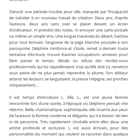
S’ensuit une période trouble pour elle, marquée par l’incapacité
de s’atteler à un nouveau travail de création. Deux ans, d’après
l’auteure, deux ans sans oser se placer devant un écran
d’ordinateur, ni prendre des notes, ni envoyer une carte postale
ou même un simple sms. Une longue traversée du désert, hantise
pour tout écrivain, l’angoisse de la page blanche poussée à son
paroxysme. Delphine s’enfonce et s’isole, remet à demain toute
tentative d’écriture, trouve d’autres occupations annexes pour
faire passer le temps, décale ou refuse des rendez-vous
professionnels qui lui rappelleraient trop qu’elle doit s’y remettre
sous peine de ne plus jamais reprendre la plume. Son éditeur
attend, les lecteurs se languissent, la presse trépigne, ses proches
s’impatientent…
Il est temps d’introduire L. Elle, L., est une jeune femme
rencontrée lors d’une soirée, à l’époque où Delphine pensait vite
réécrire. Belle, charismatique, sophistiquée, elle incarne aux yeux
de l’auteure la femme moderne et élégante qui n’a besoin de rien
ni de personne. Très rapidement s’installe entre elles deux une
amitié profonde et exclusive. L. est aussi écrivain, pour des
personnalités du moment qui veulent se raconter dans quelque