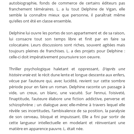
autobiographie, fonds de commerce de certains éditeurs pas
franchement téméraires. L. a lu tout Delphine de Vigan, elle
semble la connaître mieux que personne, il paraîtrait même
qu’elles ont été en classe ensemble.
Delphine lui ouvre les portes de son appartement et de sa raison,
lui consacre tout son temps libre et finit par en faire sa
colocataire. Leurs discussions sont riches, souvent agitées mais
toujours pleines de franchises. L. a des projets pour Delphine :
celle-ci doit impérativement poursuivre son oeuvre.
Thriller psychologique haletant et oppressant,
D’après une
histoire vraie
est le récit dune lente et longue descente aux enfers,
vécue par l’auteure qui, avec lucidité, revient sur cette sombre
période pour en faire un roman. Delphine raconte un passage à
vide, un creux, un blanc, une vacuité. Sur l’ennui, l’oisiveté,
l’inaptitude, l’auteure élabore une fiction addictive, perverse et
schizophrène ; un dialogue avec elle-même à travers lequel elle
révèle ses incertitudes, l’ambivalence de sa position, la paralysie
de son cerveau, bloqué et impuissant. Elle a fini par sortir de
cette langueur intellectuelle en modelant et réinventant une
matière en apparence pauvre. L. était née.