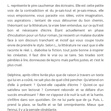
L. représente le pire cauchemar des écrivains. Elle est cette petite
voix de la contradiction et du je-sais-tout et je-sais-mieux, elle
vous empoisonne, vous parasite vos idées, votre imagination,
vos aspirations ; tentant de vous détourner du bon chemin,
théorisant sur la littérature, la vraie bien entendue, sur ce qu’il est
bon et nécessaire d’écrire. Étant actuellement en phase
d’incubation pour un futur roman, j’ai ressenti un malaise durable
face à son discours tranchant et incisif qui vous coupe toute
envie de prendre le stylo. Selon L., la littérature ne vaut que si elle
raconte le réel. L. diabolise la fiction, tout juste bonne à inspirer
les cinéastes. Il faut dire le vrai ou se taire. Ses tirades sont
pénibles à lire, donneuses de leçons mais parfois justes, et c’est le
plus cruel.
Delphine, après s’être livrée plus que de raison à travers un texte
qui lui en a coûté, ne sait plus de quel côté pencher. Qu’attend-on
d’elle à présent ? Qu’est-elle capable d’écrire ? Qu’est-ce qui
satisfera son lectorat ? Comment rebondir et se défaire d’un
succès envahissant ?
Rien ne s’oppose à la nuit
la suit et la hante,
s’infiltre dans son quotidien. On ne lui parle que de ça. Puis, L.
prend la place, se faufile et se fait omniprésente. Mieux que
l’ennui, il y a la pensée obsédante.